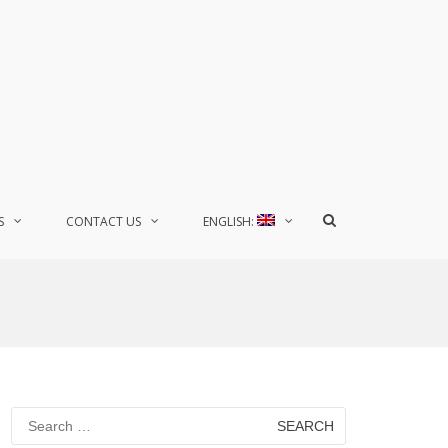
Show
S
CONTACT US
ENGLISH:
Search
Form
Search
for: