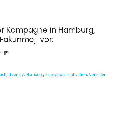
unserer
Kampagne
in
Bremen,
rer Kampagne in Hamburg,
stellen
 Fakunmoji vor:
wir
Ihnen
Virginie
agni
Kamche
vor:
auch
,
diversity
,
Hamburg
,
inspiration
,
motivation
,
Vorbilder