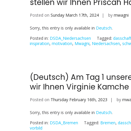
stellen wir Ihnen Priscah 
Posted on
Sunday March 17th, 2024
by
mwagni
Sorry, this entry is only available in
Deutsch
.
Posted in:
DSDA_Niedersachsen
Tagged:
dasschaf
inspiration
,
motivation
,
Mwagni
,
Niedersachsen
,
schw
(Deutsch) Am Tag 1 unser
wir Ihnen Virginie Kamche 
Posted on
Thursday February 16th, 2023
by
mwa
Sorry, this entry is only available in
Deutsch
.
Posted in:
DSDA_Bremen
Tagged:
Bremen
,
dassch
vorbild