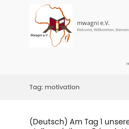
mwagni e.V.
Welcome, Willkommen, Bienve
H
Skip
to
Tag:
motivation
content
(Deutsch) Am Tag 1 unser