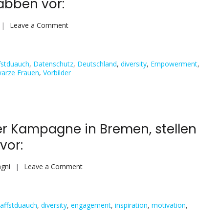
Habben vor:
on
Leave a Comment
(Deutsch)
Am
Tag
fstduauch
,
Datenschutz
,
Deutschland
,
diversity
,
Empowerment
,
1
arze Frauen
,
Vorbilder
unserer
Kampagne
in
Niedersachsen,
er Kampagne in Bremen, stellen
stellen
vor:
wir
Ihnen
Priscah
on
gni
Leave a Comment
Habben
(Deutsch)
vor:
Am
Tag
affstduauch
,
diversity
,
engagement
,
inspiration
,
motivation
,
1