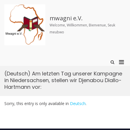
Skip
to
content
mwagni e.V.
Welcome, Willkommen, Bienvenue, Seuk
meubwo
Pri
Show
Search
Men
Form
(Deutsch) Am letzten Tag unserer Kampagne
for
in Niedersachsen, stellen wir Djenabou Diallo-
Mobi
Hartmann vor:
Sorry, this entry is only available in
Deutsch
.