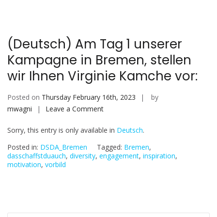
Kampagne
in
Bremen,
(Deutsch) Am Tag 1 unserer
stellen
Kampagne in Bremen, stellen
wir
Ihnen
wir Ihnen Virginie Kamche vor:
Dr.
Ferdaouss
Posted on
Thursday February 16th, 2023
by
Adda
on
mwagni
Leave a Comment
vor:
(Deutsch)
Sorry, this entry is only available in
Deutsch
.
Am
Tag
Posted in:
DSDA_Bremen
Tagged:
Bremen
,
1
dasschaffstduauch
,
diversity
,
engagement
,
inspiration
,
motivation
,
vorbild
unserer
Kampagne
in
Bremen,
stellen
Search