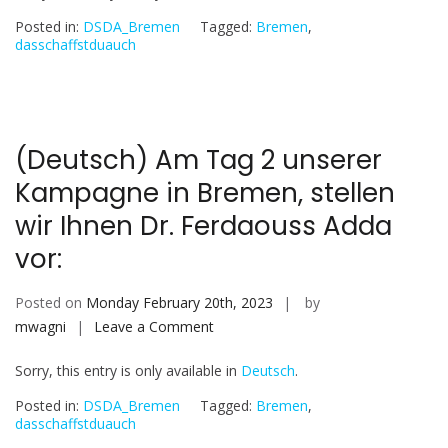
Tag
Posted in:
DSDA_Bremen
Tagged:
Bremen
,
3
dasschaffstduauch
unserer
Kampagne
in
Bremen,
(Deutsch) Am Tag 2 unserer
stellen
Kampagne in Bremen, stellen
wir
Ihnen
wir Ihnen Dr. Ferdaouss Adda
Nicole
vor:
Benewaah
vor:
Posted on
Monday February 20th, 2023
by
on
mwagni
Leave a Comment
(Deutsch)
Sorry, this entry is only available in
Deutsch
.
Am
Tag
Posted in:
DSDA_Bremen
Tagged:
Bremen
,
2
dasschaffstduauch
unserer