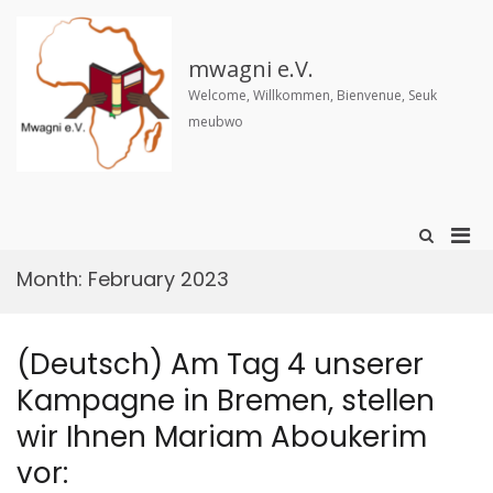
Skip
to
content
mwagni e.V.
Welcome, Willkommen, Bienvenue, Seuk
meubwo
Pri
Show
Search
Men
Form
Month:
February 2023
for
Mobi
(Deutsch) Am Tag 4 unserer
Kampagne in Bremen, stellen
wir Ihnen Mariam Aboukerim
vor: