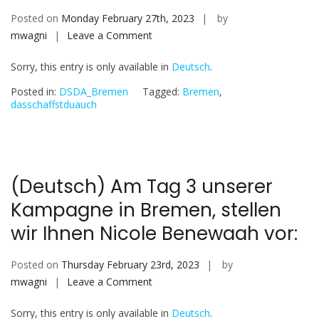
Posted on
Monday February 27th, 2023
by
on
mwagni
Leave a Comment
(Deutsch)
Sorry, this entry is only available in
Deutsch
.
Am
Tag
Posted in:
DSDA_Bremen
Tagged:
Bremen
,
4
dasschaffstduauch
unserer
Kampagne
in
Bremen,
(Deutsch) Am Tag 3 unserer
stellen
Kampagne in Bremen, stellen
wir
Ihnen
wir Ihnen Nicole Benewaah vor:
Mariam
Aboukerim
Posted on
Thursday February 23rd, 2023
by
vor:
on
mwagni
Leave a Comment
(Deutsch)
Sorry, this entry is only available in
Deutsch
.
Am