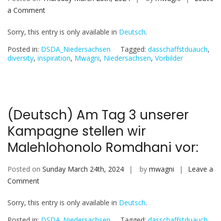
on
a Comment
(Deutsch)
Sorry, this entry is only available in
Deutsch
.
Am
Tag
Posted in:
DSDA_Niedersachsen
Tagged:
dasschaffstduauch
,
4
diversity
,
inspiration
,
Mwagni
,
Niedersachsen
,
Vorbilder
unserer
Kampagne
in
Niedersachsen,
(Deutsch) Am Tag 3 unserer
stellen
Kampagne stellen wir
wir
Mana
Malehlohonolo Romdhani vor:
Atiglo
vor:
Posted on
Sunday March 24th, 2024
by
mwagni
Leave a
on
Comment
(Deutsch)
Sorry, this entry is only available in
Deutsch
.
Am
Tag
Posted in:
DSDA_Niedersachsen
Tagged:
dasschaffstduauch
,