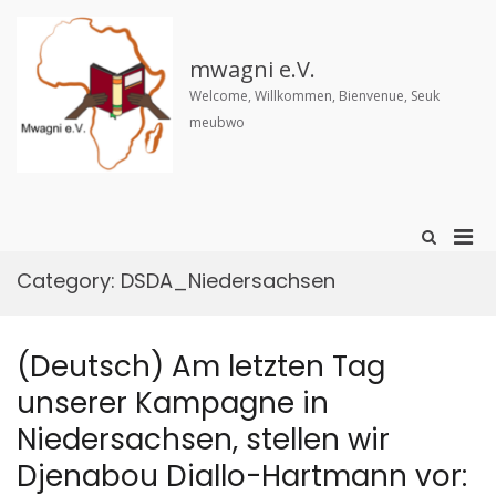
Skip
to
content
mwagni e.V.
Welcome, Willkommen, Bienvenue, Seuk
meubwo
Pri
Show
Search
Men
Form
Category:
DSDA_Niedersachsen
for
Mobi
(Deutsch) Am letzten Tag
unserer Kampagne in
Niedersachsen, stellen wir
Djenabou Diallo-Hartmann vor: