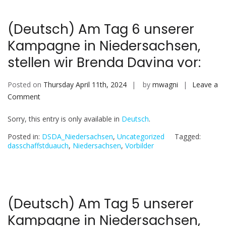
in
Niedersachsen,
(Deutsch) Am Tag 6 unserer
stellen
Kampagne in Niedersachsen,
wir
Helen
stellen wir Brenda Davina vor:
Nintemann
vor:
Posted on
Thursday April 11th, 2024
by
mwagni
Leave a
on
Comment
(Deutsch)
Sorry, this entry is only available in
Deutsch
.
Am
Tag
Posted in:
DSDA_Niedersachsen
,
Uncategorized
Tagged:
6
dasschaffstduauch
,
Niedersachsen
,
Vorbilder
unserer
Kampagne
in
Niedersachsen,
(Deutsch) Am Tag 5 unserer
stellen
Kampagne in Niedersachsen,
wir