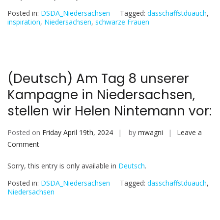
Tag
Posted in:
DSDA_Niedersachsen
Tagged:
dasschaffstduauch
,
9
inspiration
,
Niedersachsen
,
schwarze Frauen
unserer
Kampagne
in
Niedersachsen
(Deutsch) Am Tag 8 unserer
stellen
Kampagne in Niedersachsen,
wir
Rocio
stellen wir Helen Nintemann vor:
Picard
vor:
Posted on
Friday April 19th, 2024
by
mwagni
Leave a
on
Comment
(Deutsch)
Sorry, this entry is only available in
Deutsch
.
Am
Tag
Posted in:
DSDA_Niedersachsen
Tagged:
dasschaffstduauch
,
8
Niedersachsen
unserer
Kampagne