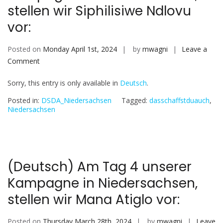
Brenda
stellen wir Siphilisiwe Ndlovu
Davina
vor:
vor:
Posted on
Monday April 1st, 2024
by
mwagni
Leave a
on
Comment
(Deutsch)
Sorry, this entry is only available in
Deutsch
.
Am
Tag
Posted in:
DSDA_Niedersachsen
Tagged:
dasschaffstduauch
,
5
Niedersachsen
unserer
Kampagne
in
Niedersachsen,
(Deutsch) Am Tag 4 unserer
stellen
Kampagne in Niedersachsen,
wir
Siphilisiwe
stellen wir Mana Atiglo vor:
Ndlovu
vor:
Posted on
Thursday March 28th, 2024
by
mwagni
Leave