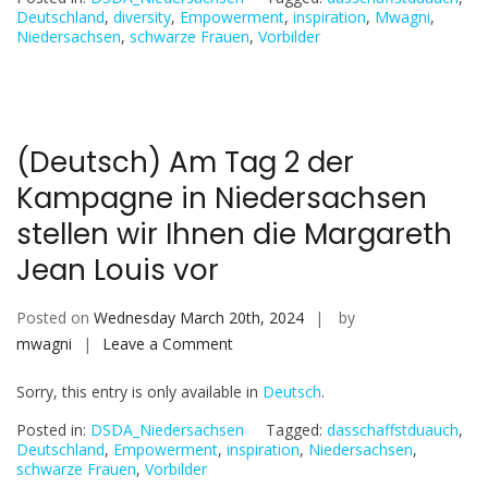
3
Deutschland
,
diversity
,
Empowerment
,
inspiration
,
Mwagni
,
Niedersachsen
,
schwarze Frauen
,
Vorbilder
unserer
Kampagne
stellen
wir
Malehlohonolo
(Deutsch) Am Tag 2 der
Romdhani
Kampagne in Niedersachsen
vor:
stellen wir Ihnen die Margareth
Jean Louis vor
Posted on
Wednesday March 20th, 2024
by
on
mwagni
Leave a Comment
(Deutsch)
Sorry, this entry is only available in
Deutsch
.
Am
Tag
Posted in:
DSDA_Niedersachsen
Tagged:
dasschaffstduauch
,
2
Deutschland
,
Empowerment
,
inspiration
,
Niedersachsen
,
schwarze Frauen
,
Vorbilder
der