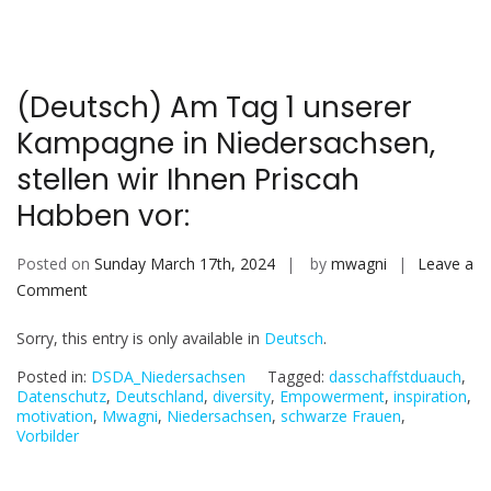
Kampagne
in
Niedersachsen
stellen
(Deutsch) Am Tag 1 unserer
wir
Kampagne in Niedersachsen,
Ihnen
die
stellen wir Ihnen Priscah
Margareth
Habben vor:
Jean
Louis
Posted on
Sunday March 17th, 2024
by
mwagni
Leave a
vor
on
Comment
(Deutsch)
Sorry, this entry is only available in
Deutsch
.
Am
Tag
Posted in:
DSDA_Niedersachsen
Tagged:
dasschaffstduauch
,
1
Datenschutz
,
Deutschland
,
diversity
,
Empowerment
,
inspiration
,
motivation
,
Mwagni
,
Niedersachsen
,
schwarze Frauen
,
unserer
Vorbilder
Kampagne
in