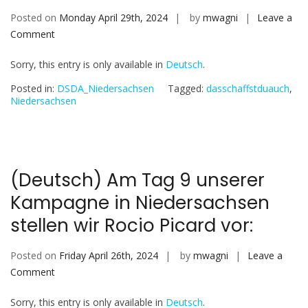
Posted on
Monday April 29th, 2024
by
mwagni
Leave a
on
Comment
(Deutsch)
Sorry, this entry is only available in
Deutsch
.
Am
letzten
Posted in:
DSDA_Niedersachsen
Tagged:
dasschaffstduauch
,
Tag
Niedersachsen
unserer
Kampagne
in
Niedersachsen,
(Deutsch) Am Tag 9 unserer
stellen
Kampagne in Niedersachsen
wir
Djenabou
stellen wir Rocio Picard vor:
Diallo-
Hartmann
Posted on
Friday April 26th, 2024
by
mwagni
Leave a
vor:
on
Comment
(Deutsch)
Sorry, this entry is only available in
Deutsch
.
Am