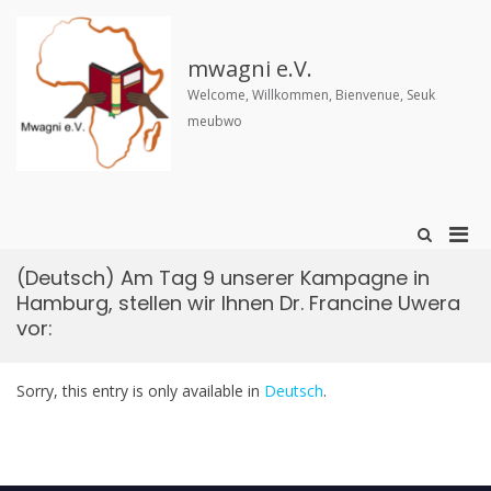
Skip
to
content
mwagni e.V.
Welcome, Willkommen, Bienvenue, Seuk
meubwo
Pri
Show
Search
Men
Form
(Deutsch) Am Tag 9 unserer Kampagne in
for
Hamburg, stellen wir Ihnen Dr. Francine Uwera
Mobi
vor:
Sorry, this entry is only available in
Deutsch
.