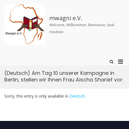
Skip
to
content
mwagni e.V.
Welcome, Willkommen, Bienvenue, Seuk
meubwo
Pri
Show
Search
Men
Form
(Deutsch) Am Tag 10 unserer Kampagne in
for
Berlin, stellen wir Ihnen Frau Aischa Sharief vor:
Mobi
Sorry, this entry is only available in
Deutsch
.