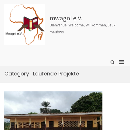
Aller
au
contenu
mwagni e.V.
Bienvenue, Welcome, Willkommen, Seuk
meubwo
Men
Afficher
le
prin
formulaire
Category :
Laufende Projekte
pou
de
mobi
recherche